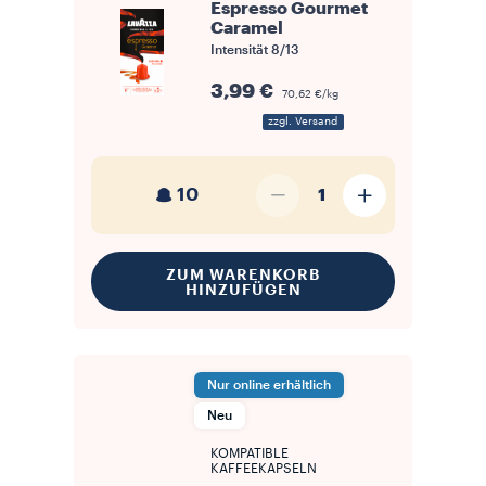
Espresso Gourmet
Caramel
Intensität
8/13
3,99 €
70,62 €/kg
zzgl. Versand
10
1
ZUM WARENKORB
HINZUFÜGEN
Nur online erhältlich
Neu
KOMPATIBLE
KAFFEEKAPSELN