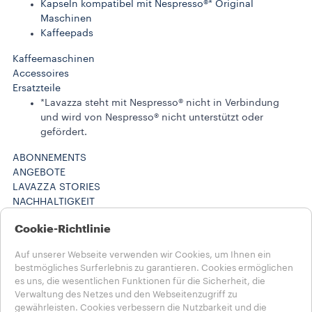
Kapseln kompatibel mit Nespresso®* Original
Maschinen
Kaffeepads
Kaffeemaschinen
Accessoires
Ersatzteile
*Lavazza steht mit Nespresso® nicht in Verbindung
und wird von Nespresso® nicht unterstützt oder
gefördert.
ABONNEMENTS
ANGEBOTE
LAVAZZA STORIES
NACHHALTIGKEIT
LAVAZZA WORLD
Cookie-Richtlinie
Maschinenregistrierung
HILFE UND KONTAKT
Auf unserer Webseite verwenden wir Cookies, um Ihnen ein
FAQs
bestmögliches Surferlebnis zu garantieren. Cookies ermöglichen
Kontakt
es uns, die wesentlichen Funktionen für die Sicherheit, die
Karriere
Verwaltung des Netzes und den Webseitenzugriff zu
Datenschutz & AGB​
gewährleisten. Cookies verbessern die Nutzbarkeit und die