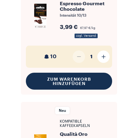
Espresso Gourmet
Chocolate
Intensität
10/13
3,99 €
67,97 €/kg
zzgl. Versand
10
1
ZUM WARENKORB
HINZUFÜGEN
Neu
KOMPATIBLE
KAFFEEKAPSELN
Qualità Oro