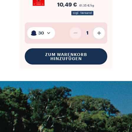
10,49 €
61,35 €/kg
zzgl. Versand
1
30
ZUM WARENKORB
HINZUFÜGEN