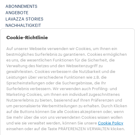
ABONNEMENTS
ANGEBOTE
LAVAZZA STORIES
NACHHALTIGKEIT
LAVAZZA WORLD
Cookie-Richtlinie
Maschinenregistrierung
HILFE UND KONTAKT
Auf unserer Webseite verwenden wir Cookies, um Ihnen ein
FAQs
bestmögliches Surferlebnis zu garantieren. Cookies ermöglichen
Kontakt
es uns, die wesentlichen Funktionen für die Sicherheit, die
Karriere
Verwaltung des Netzes und den Webseitenzugriff zu
Datenschutz & AGB​
gewährleisten. Cookies verbessern die Nutzbarkeit und die
Nutzungsbedingungen
Leistungen über verschiedene Funktionen wie z.B. die
Geschäftsbedingungen
Spracheinstellungen oder die Suchergebnisse, die Ihr
Surferlebnis verbessern. Wir verwenden auch Profiling- und
Abonnement kündigen / Vertrag widerrufen
Marketing-Cookies, um Ihnen ein individuell zugeschnittenes
Nutzererlebnis zu bieten, basierend auf Ihren Präferenzen und
Wähle dein Land aus​
um personalisierte Werbemitteilungen zu erhalten. Durch Klicken
DEUTSCHLAND​
auf die Buttons können Sie alle Cookies akzeptieren oder, wenn
DEUTSCHLAND​
Sie mehr über die von uns verwendeten Cookies wissen wollen
ANDERE LÄNDER
und wie sie verwaltet werden, können Sie unsere
Cookie Policy
einsehen oder auf die Taste PRÄFERENZEN VERWALTEN klicken.