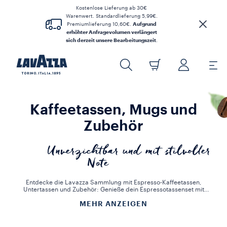
Kostenlose Lieferung ab 30€
Warenwert. Standardlieferung 5,99€.
Premiumlieferung 10,60€.
Aufgrund
erhöhter Anfragevolumen verlängert
sich derzeit unsere Bearbeitungszeit
.
Kaffeetassen, Mugs und
Zubehör
Unverzichtbar und mit stilvoller
Note
Entdecke die Lavazza Sammlung mit Espresso-Kaffeetassen,
Untertassen und Zubehör: Genieße dein Espressotassenset mit
wem du möchtest.
MEHR ANZEIGEN
Wähle das ideale Accessoire, um deinem Zuhause eine stilvolle
Note zu verleihen und deine Gäste mit einzigartigen Aromen und
Sammlungen zu überraschen. Genieße deinen Lieblingskaffee oder
dein bevorzugtes Heißgetränk in der perfekten Tasse.