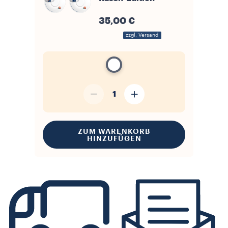
35,00 €
zzgl. Versand
1
ZUM WARENKORB
HINZUFÜGEN