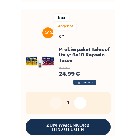
Neu
Angebot
-30%
KIT
Probierpaket Tales of
Italy: 6x10 Kapseln +
Tasse
35,94 €
24,99 €
zzgl. Versand
1
ZUM WARENKORB
HINZUFÜGEN