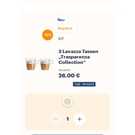
Neu
Angebot
-13%
KIT
2 Lavazza Tassen
„Trasparenza
Collection“
30,00 €
26,00 €
zzgl. Versand
1