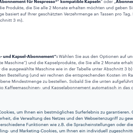
Abonnement für Nespresso®
kompatible Kapseln
Abonnem
*
“ oder „
ie Produkte, die Sie alle 2 Monate erhalten möchten und geben S
ge basiert auf Ihrer geschätzten Verzehrmenge an Tassen pro Tag.
chnitt 3 m).
- und Kapsel-Abonnement“:
Wählen Sie aus den Optionen auf uns
e Maschine“) und die Kapselprodukte, die Sie alle 2 Monate erhal
ür die ausgewählte Maschine wie in der Tabelle unter Abschnitt 3 b)
ten Bestellung (und wir rechnen die entsprechenden Kosten im Ra
ebene Mindestmenge zu bestellen. Sobald Sie die unten aufgeführ
Mio Kaffeemaschinen- und Kapselabonnement automatisch in das 
maschine und Kaffeebohnen
: Wählen Sie aus den Optionen auf un
ählte Maschine“) und die Anzahl der Kaffeebohnen, die Sie alle
ookies, um Ihnen ein bestmögliches Surferlebnis zu garantieren. 
rabattierten Preis für die ausgewählte Maschine wie in der Tabelle 
erheit, die Verwaltung des Netzes und den Webseitenzugriff zu gew
chine mit Ihrer ersten Bestellung (und wir rechnen die entsprec
erschiedene Funktionen wie z.B. die Spracheinstellungen oder die 
en sich, die unten angegebene Mindestmenge zu bestellen. Sobald 
ling- und Marketing-Cookies, um Ihnen ein individuell zugeschnitt