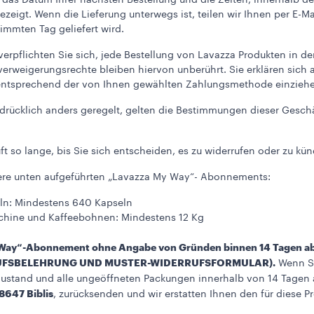
das Datum Ihrer nächsten Bestellung und die Zeiten, innerhalb de
eigt. Wenn die Lieferung unterwegs ist, teilen wir Ihnen per E-Ma
immten Tag geliefert wird.
rpflichten Sie sich, jede Bestellung von Lavazza Produkten in 
rweigerungsrechte bleiben hiervon unberührt. Sie erklären sich
g entsprechend der von Ihnen gewählten Zahlungsmethode einzieh
usdrücklich anders geregelt, gelten die Bestimmungen dieser Gesc
 so lange, bis Sie sich entscheiden, es zu widerrufen oder zu kün
ere unten aufgeführten „Lavazza My Way“- Abonnements:
ln: Mindestens 640 Kapseln
hine und Kaffeebohnen: Mindestens 12 Kg
y Way“-Abonnement ohne Angabe von Gründen binnen 14 Tagen ab
DERRUFSBELEHRUNG UND MUSTER-WIDERRUFSFORMULAR).
Wenn Si
ustand und alle ungeöffneten Packungen innerhalb von 14 Tagen 
8647 Biblis
, zurücksenden und wir erstatten Ihnen den für diese Pr