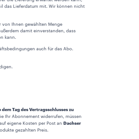
rer die Lieferung erwartet werden kann,
il das Lieferdatum mit. Wir können nicht
der von Ihnen gewählten Menge
 außerdem damit einverstanden, dass
en kann.
häftsbedingungen auch für das Abo.
digen.
 dem Tag des Vertragsschlusses zu
e Ihr Abonnement widerrufen, müssen
Dachser
auf eigene Kosten per Post an
odukte gezahlten Preis.