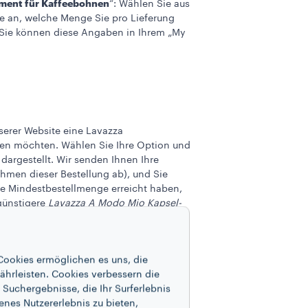
ent für Kaffeebohnen
“: Wählen Sie aus
ie an, welche Menge Sie pro Lieferung
 Sie können diese Angaben in Ihrem „My
erer Website eine Lavazza
ten möchten. Wählen Sie Ihre Option und
 dargestellt. Wir senden Ihnen Ihre
hmen dieser Bestellung ab), und Sie
te Mindestbestellmenge erreicht haben,
günstigere
Lavazza A Modo Mio Kapsel-
serer Website eine
 2 Monate erhalten möchten. Wählen Sie
Cookies ermöglichen es uns, die
unter Abschnitt 3 b) dargestellt. Wir
ährleisten. Cookies verbessern die
henden Kosten im Rahmen dieser
Suchergebnisse, die Ihr Surferlebnis
Sie die unten aufgeführte
enes Nutzererlebnis zu bieten,