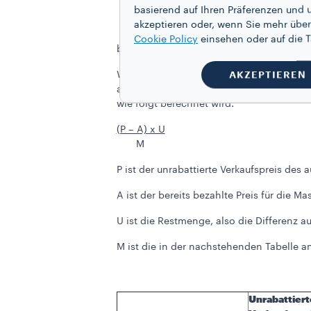
Mindestbestellmenge erreicht hab
basierend auf Ihren Präferenzen und 
günstigere
Abonnement für Kaffee
akzeptieren oder, wenn Sie mehr über
Cookie Policy
einsehen oder auf die
Stornierungsgebühren
b)
:
AKZEPTIEREN
Wenn Sie ein „Lavazza A Modo Mio Masc
abgeschlossen haben und Ihr Abonnement
wie folgt berechnet wird:
(P – A) x U
M
P ist der unrabattierte Verkaufspreis des
A ist der bereits bezahlte Preis für die Ma
U ist die Restmenge, also die Differenz 
M ist die in der nachstehenden Tabelle 
Unrabattiert