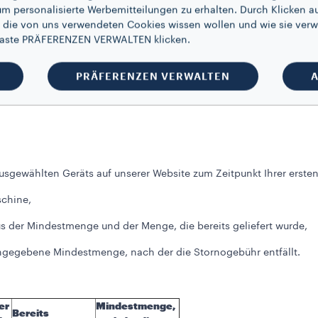
en, wandelt sich Ihr Abonnement für Bohnenkaffeemaschine und K
um personalisierte Werbemitteilungen zu erhalten. Durch Klicken au
bohnen
gemäß Absatz „I“ um.
 die von uns verwendeten Cookies wissen wollen und wie sie verw
 Taste PRÄFERENZEN VERWALTEN klicken.
PRÄFERENZEN VERWALTEN
A
hinen- und Kapsel-Abonnement“ oder ein Abonnement für Bohne
 kündigen, bevor Sie die Mindestmenge erreicht haben, müssen S
 ausgewählten Geräts auf unserer Website zum Zeitpunkt Ihrer ersten
schine,
aus der Mindestmenge und der Menge, die bereits geliefert wurde,
angegebene Mindestmenge, nach der die Stornogebühr entfällt.
er
Mindestmenge,
Bereits