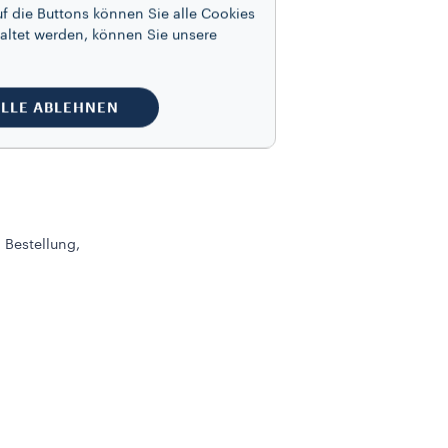
affeebohnen automatisch in das
f die Buttons können Sie alle Cookies
altet werden, können Sie unsere
LLE ABLEHNEN
nkaffeemaschine und Kaffeebohnen
ie eine Stornierungsgebühr zahlen, die
 Bestellung,