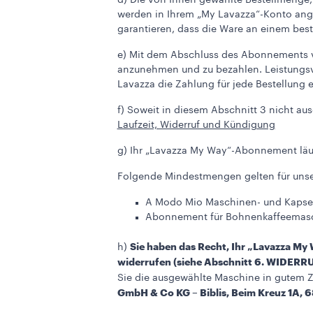
d) Die von Ihnen gewählte Bestellmenge, 
werden in Ihrem „My Lavazza“-Konto angez
garantieren, dass die Ware an einem best
e) Mit dem Abschluss des Abonnements ve
anzunehmen und zu bezahlen. Leistungsve
Lavazza die Zahlung für jede Bestellun
f) Soweit in diesem Abschnitt 3 nicht a
Laufzeit, Widerruf und Kündigung
g) Ihr „Lavazza My Way“-Abonnement läuft
Folgende Mindestmengen gelten für uns
A Modo Mio Maschinen- und Kapse
Abonnement für Bohnenkaffeemasc
Sie haben das Recht, Ihr „Lavazza M
h)
widerrufen (siehe Abschnitt 6. WI
Sie die ausgewählte Maschine in gutem Z
GmbH & Co KG – Biblis, Beim Kreuz 1A, 6