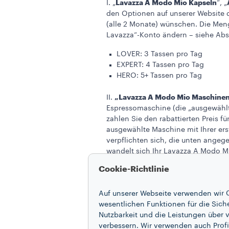
Lavazza A Modo Mio Kapseln
I. „
“, „
den Optionen auf unserer Website d
(alle 2 Monate) wünschen. Die Men
Lavazza“-Konto ändern – siehe Abs
LOVER: 3 Tassen pro Tag
EXPERT: 4 Tassen pro Tag
HERO: 5+ Tassen pro Tag
„Lavazza A Modo Mio Maschinen
II.
Espressomaschine (die „ausgewählt
zahlen Sie den rabattierten Preis f
ausgewählte Maschine mit Ihrer ers
verpflichten sich, die unten angeg
wandelt sich Ihr Lavazza A Modo 
Abonnement
gemäß Absatz „I.“ um.
Cookie-Richtlinie
Abonnement für Bohnenkaffee
III.
Bohnenkaffeemaschine (die „ausgew
Auf unserer Webseite verwenden wir C
Ihre Option aus und zahlen Sie den 
wesentlichen Funktionen für die Sich
senden Ihnen Ihre ausgewählte Mas
Nutzbarkeit und die Leistungen über v
Bestellung ab), und Sie verpflicht
verbessern. Wir verwenden auch Profi