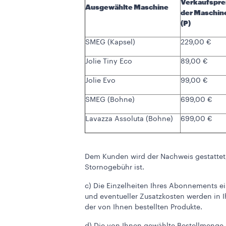
Verkaufspre
Ausgewählte Maschine
der Maschin
(P)
SMEG (Kapsel)
229,00 €
Jolie Tiny Eco
89,00 €
Jolie Evo
99,00 €
SMEG (Bohne)
699,00 €
Lavazza Assoluta (Bohne)
699,00 €
Dem Kunden wird der Nachweis gestattet,
Stornogebühr ist.
c) Die Einzelheiten Ihres Abonnements ei
und eventueller Zusatzkosten werden in I
der von Ihnen bestellten Produkte.