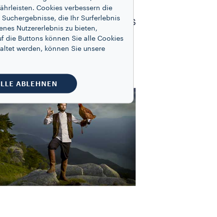
hen. Martin Schoeller,
ährleisten. Cookies verbessern die
Suchergebnisse, die Ihr Surferlebnis
owie von August Sanders
enes Nutzererlebnis zu bieten,
fst beeinflusst.
f die Buttons können Sie alle Cookies
altet werden, können Sie unsere
.
LLE ABLEHNEN