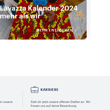
Lavazza Kalender 2024
Lav
mehr als wir
von
MEHR ENTDECKEN
KARRIERE
in unsere
Sieh dir jetzt unsere offenen Stellen an. Wir
freuen uns auf deine Bewerbung.