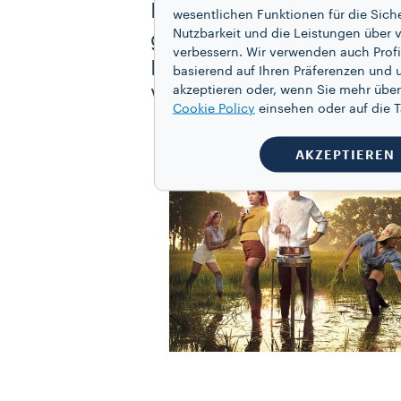
Protagonisten, die kulin
wesentlichen Funktionen für die Sich
Nutzbarkeit und die Leistungen über v
geboren 1968 in Münche
verbessern. Wir verwenden auch Profi
Porträts armer Menschen 
basierend auf Ihren Präferenzen und 
akzeptieren oder, wenn Sie mehr über
Von 1993 bis 1996 arbeit
Cookie Policy
einsehen oder auf die
AKZEPTIEREN