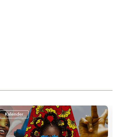
Kalender
Kale