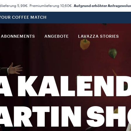
dlieferung 5,99€. Premiumlieferung 10,60€.
Aufgrund erhöhter Anfragevolume
 YOUR COFFEE MATCH
ABONNEMENTS
ANGEBOTE
LAVAZZA STORIES
A KALEND
ARTIN SH