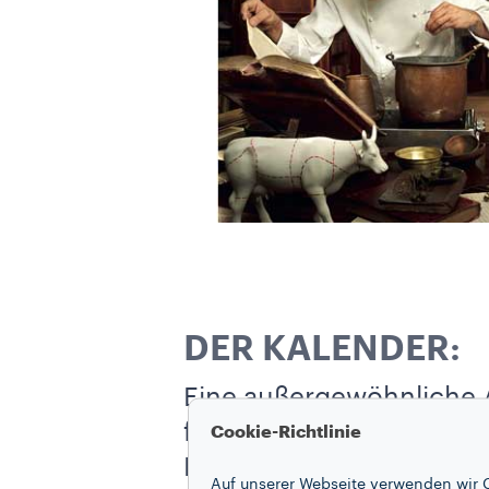
DER KALENDER:
Eine außergewöhnliche A
filmischen Vision, eine 
Cookie-Richtlinie
Kaffee handelt. Martin S
Auf unserer Webseite verwenden wir C