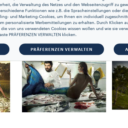
arische Inspiration zu ihrem Mantra mac
erheit, die Verwaltung des Netzes und den Webseitenzugriff zu gew
erschiedene Funktionen wie z.B. die Spracheinstellungen oder die 
n, wurde von Bernd und Hilla Becher s
ling- und Marketing-Cookies, um Ihnen ein individuell zugeschnitt
aus der Arbeiter- und Mittelklasse zutie
um personalisierte Werbemitteilungen zu erhalten. Durch Klicken au
 die von uns verwendeten Cookies wissen wollen und wie sie verw
ete er als Assistent von Annie Leibovitz
 Taste PRÄFERENZEN VERWALTEN klicken.
PRÄFERENZEN VERWALTEN
A