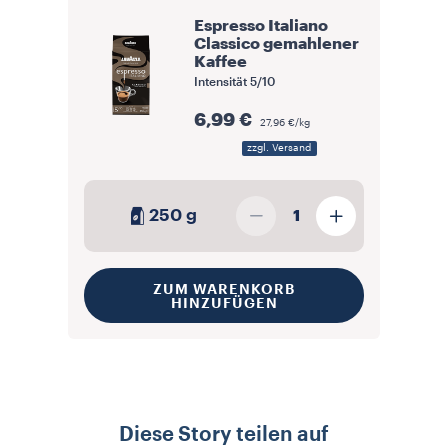
Espresso Italiano
Classico gemahlener
Kaffee
Intensität
5/10
6,99 €
27,96 €/kg
zzgl. Versand
250 g
1
ZUM WARENKORB
HINZUFÜGEN
Diese Story teilen auf