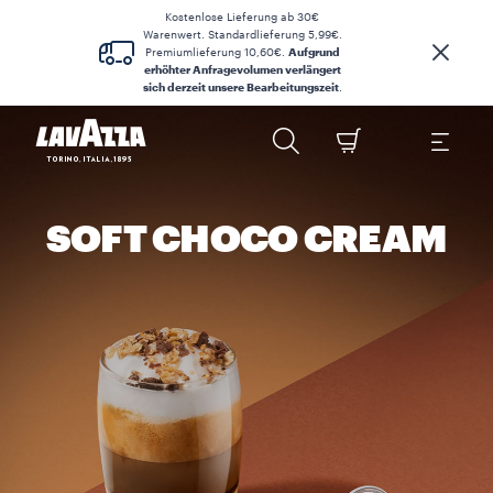
Kostenlose Lieferung ab 30€
Warenwert. Standardlieferung 5,99€.
Premiumlieferung 10,60€.
Aufgrund
erhöhter Anfragevolumen verlängert
sich derzeit unsere Bearbeitungszeit
.
SOFT CHOCO CREAM