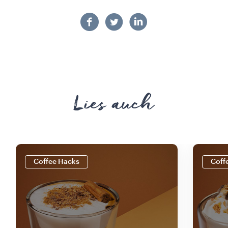
Lies auch
Coffee Hacks
Coff