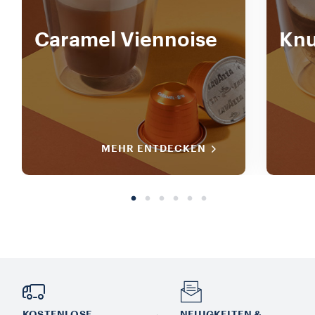
Caramel Viennoise
Knu
MEHR ENTDECKEN
KOSTENLOSE
NEUIGKEITEN &