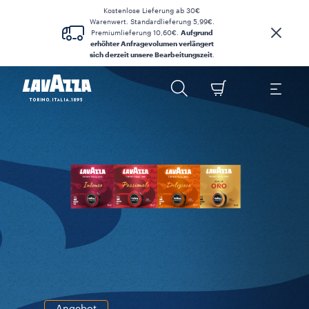
Kostenlose Lieferung ab 30€
Warenwert. Standardlieferung 5,99€.
Premiumlieferung 10,60€.
Aufgrund
erhöhter Anfragevolumen verlängert
sich derzeit unsere Bearbeitungszeit
.
Angebot